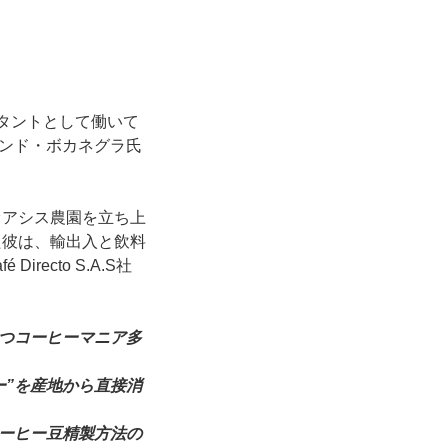
ルタントとして働いて
ンド・ボカネグラ氏
オアシス農園を立ち上
た彼は、輸出入と飲料
cto S.A.S社
つコーヒーマニア多
ー”を産地から直接消
ーヒー豆精製方法の