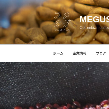
コ
ン
テ
MEGUS
ン
ツ
Colombian coffe
へ
ス
キ
ッ
ホーム
企業情報
ブログ
プ