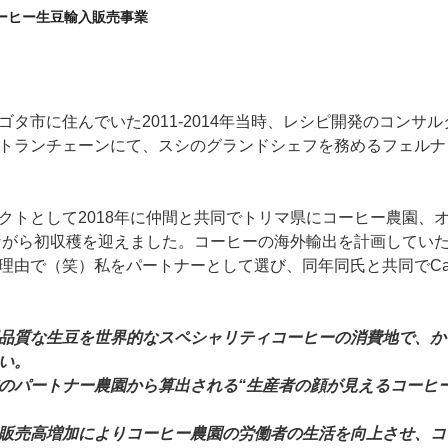
ーヒー生豆輸入販売事業
ゴタ市に住んでいた2011-2014年当時、レシピ開発のコンサ
トランチェーンにて、スシのグランドシェフを務めるフェルナ
クトとして2018年に仲間と共同でトリマ県にコーヒー農園、
量ながら初収穫を迎えました。コーヒーの海外輸出を計画してい
で（笑）私をパートナーとして選び、同年同氏と共同でCafé Dire
品質な生豆を世界的なスペシャリティコーヒーの消費地で、か
い。
のパートナー農園から算出される“生産者の顔が見えるコーヒ
販売高増加によりコーヒー農園の労働者の生活を向上させ、コ